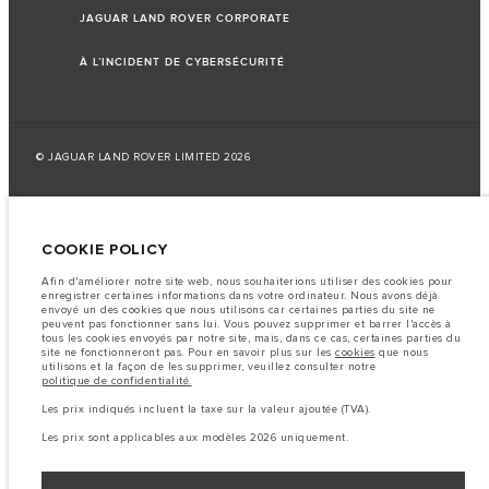
JAGUAR LAND ROVER CORPORATE
À L’INCIDENT DE CYBERSÉCURITÉ
© JAGUAR LAND ROVER LIMITED 2026
Liban, Saad et Trad SAL
COOKIE POLICY
Les données, les caractéristiques techniques et les couleurs publiées sur le
configurateur peuvent varier d'un marché à l'autre et ne comprennent pas
de prix. Veuillez consulter votre concessionnaire pour des informations sur
Afin d'améliorer notre site web, nous souhaiterions utiliser des cookies pour
la disponibilité et les prix.
enregistrer certaines informations dans votre ordinateur. Nous avons déjà
envoyé un des cookies que nous utilisons car certaines parties du site ne
Remarque importante sur les images et les spécifications.
La
peuvent pas fonctionner sans lui. Vous pouvez supprimer et barrer l'accès à
pénurie mondiale de semi-conducteurs affecte actuellement les
tous les cookies envoyés par notre site, mais, dans ce cas, certaines parties du
spécifications de construction des véhicules, la disponibilité des options et
site ne fonctionneront pas. Pour en savoir plus sur les
cookies
que nous
les délais de construction. Cette situation s’avère très fluctuante, et par
utilisons et la façon de les supprimer, veuillez consulter notre
conséquent, les images utilisées actuellement sur le site Web peuvent ne pas
politique de confidentialité.
refléter entièrement les spécifications actuelles en ce qui concerne les
caractéristiques, les options, les finitions et les combinaisons de couleurs.
Les prix indiqués incluent la taxe sur la valeur ajoutée (TVA).
Veuillez consulter votre concessionnaire pour avoir confirmation des
restrictions actuelles et faire un choix éclairé
Les prix sont applicables aux modèles 2026 uniquement.
Les chiffres fournis proviennent de tests offi ciels effectués par le fabricant
conformément å la législation européenne en vigueur. La consommation