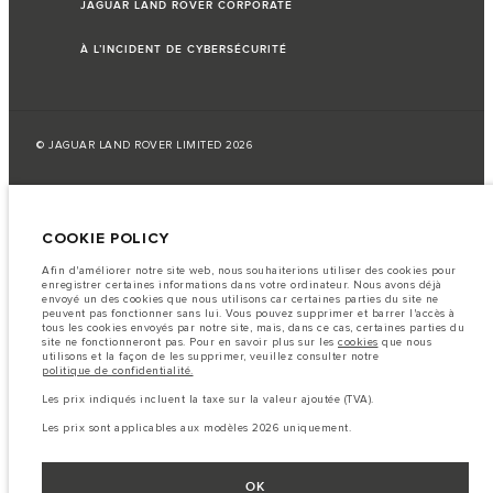
JAGUAR LAND ROVER CORPORATE
À L’INCIDENT DE CYBERSÉCURITÉ
© JAGUAR LAND ROVER LIMITED 2026
Liban, Saad et Trad SAL
COOKIE POLICY
Les données, les caractéristiques techniques et les couleurs publiées sur le
configurateur peuvent varier d'un marché à l'autre et ne comprennent pas
de prix. Veuillez consulter votre concessionnaire pour des informations sur
Afin d'améliorer notre site web, nous souhaiterions utiliser des cookies pour
la disponibilité et les prix.
enregistrer certaines informations dans votre ordinateur. Nous avons déjà
envoyé un des cookies que nous utilisons car certaines parties du site ne
Remarque importante sur les images et les spécifications.
La
peuvent pas fonctionner sans lui. Vous pouvez supprimer et barrer l'accès à
pénurie mondiale de semi-conducteurs affecte actuellement les
tous les cookies envoyés par notre site, mais, dans ce cas, certaines parties du
spécifications de construction des véhicules, la disponibilité des options et
site ne fonctionneront pas. Pour en savoir plus sur les
cookies
que nous
les délais de construction. Cette situation s’avère très fluctuante, et par
utilisons et la façon de les supprimer, veuillez consulter notre
conséquent, les images utilisées actuellement sur le site Web peuvent ne pas
politique de confidentialité.
refléter entièrement les spécifications actuelles en ce qui concerne les
caractéristiques, les options, les finitions et les combinaisons de couleurs.
Les prix indiqués incluent la taxe sur la valeur ajoutée (TVA).
Veuillez consulter votre concessionnaire pour avoir confirmation des
restrictions actuelles et faire un choix éclairé
Les prix sont applicables aux modèles 2026 uniquement.
Les chiffres fournis proviennent de tests offi ciels effectués par le fabricant
conformément å la législation européenne en vigueur. La consommation
réelle de carburant d'un véhicule peut différer de celle obtenue dans ces
OK