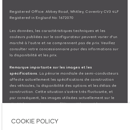
Registered Office: Abbey Road, Whitley, Coventry CV3 4LF
Registered in England No: 1672070
Les données, les caractéristiques techniques et les
couleurs publiées sur le configurateur peuvent varier d'un
marché à l'autre et ne comprennent pas de prix. Veuillez
consulter votre concessionnaire pour des informations sur
la disponibilité et les prix.
Remarque importante sur les images et les
spécifications.
La pénurie mondiale de semi-conducteurs
affecte actuellement les spécifications de construction
des véhicules, la disponibilité des options et les délais de
construction. Cette situation s’avère très fluctuante, et
par conséquent, les images utilisées actuellement sur le
site Web peuvent ne pas refléter entièrement les
spécifications actuelles en ce qui concerne les
caractéristiques, les options, les finitions et les
COOKIE POLICY
combinaisons de couleurs. Veuillez consulter votre
concessionnaire pour avoir confirmation des restrictions