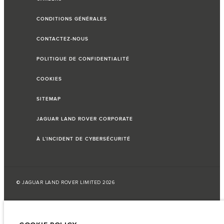
CONDITIONS GÉNÉRALES
CONTACTEZ-NOUS
POLITIQUE DE CONFIDENTIALITÉ
COOKIES
SITEMAP
JAGUAR LAND ROVER CORPORATE
À L’INCIDENT DE CYBERSÉCURITÉ
© JAGUAR LAND ROVER LIMITED 2026
Liban, Saad et Trad SAL
Les données, les caractéristiques techniques et les couleurs publiées sur le