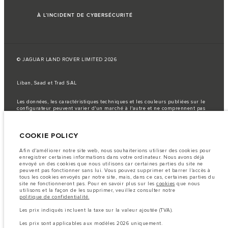
À L’INCIDENT DE CYBERSÉCURITÉ
© JAGUAR LAND ROVER LIMITED 2026
Liban, Saad et Trad SAL
Les données, les caractéristiques techniques et les couleurs publiées sur le
configurateur peuvent varier d'un marché à l'autre et ne comprennent pas
de prix. Veuillez consulter votre concessionnaire pour des informations sur
la disponibilité et les prix.
COOKIE POLICY
Remarque importante sur les images et les spécifications.
La
pénurie mondiale de semi-conducteurs affecte actuellement les
spécifications de construction des véhicules, la disponibilité des options et
Afin d'améliorer notre site web, nous souhaiterions utiliser des cookies pour
les délais de construction. Cette situation s’avère très fluctuante, et par
enregistrer certaines informations dans votre ordinateur. Nous avons déjà
conséquent, les images utilisées actuellement sur le site Web peuvent ne pas
envoyé un des cookies que nous utilisons car certaines parties du site ne
refléter entièrement les spécifications actuelles en ce qui concerne les
peuvent pas fonctionner sans lui. Vous pouvez supprimer et barrer l'accès à
caractéristiques, les options, les finitions et les combinaisons de couleurs.
tous les cookies envoyés par notre site, mais, dans ce cas, certaines parties du
Veuillez consulter votre concessionnaire pour avoir confirmation des
site ne fonctionneront pas. Pour en savoir plus sur les
cookies
que nous
restrictions actuelles et faire un choix éclairé
utilisons et la façon de les supprimer, veuillez consulter notre
politique de confidentialité.
Les chiffres fournis proviennent de tests offi ciels effectués par le fabricant
conformément å la législation européenne en vigueur. La consommation
Les prix indiqués incluent la taxe sur la valeur ajoutée (TVA).
réelle de carburant d'un véhicule peut différer de celle obtenue dans ces
tests et ces chiffres sont fournis å des fins de comparaison uniquement.
Les prix sont applicables aux modèles 2026 uniquement.