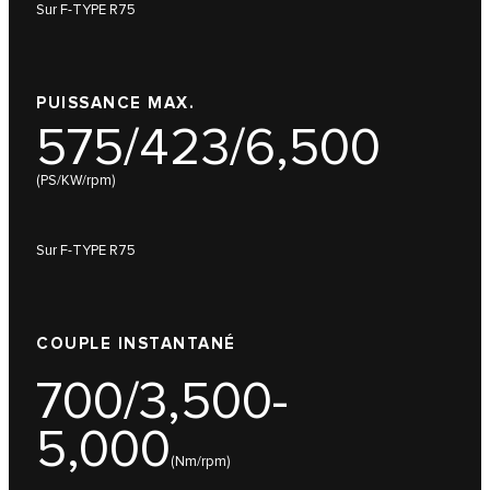
Sur F-TYPE R75
PUISSANCE MAX.
575/423/6,500
(PS/KW/rpm)
Sur F-TYPE R75
COUPLE INSTANTANÉ
700/3,500-
5,000
(Nm/rpm)