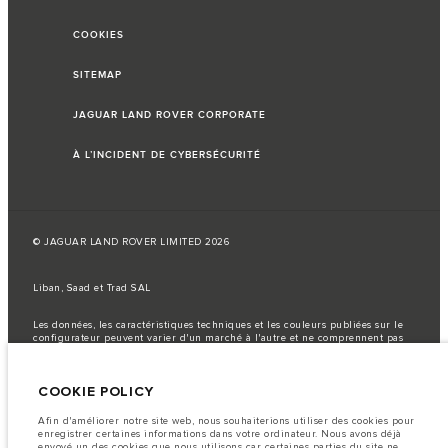
COOKIES
SITEMAP
JAGUAR LAND ROVER CORPORATE
À L’INCIDENT DE CYBERSÉCURITÉ
© JAGUAR LAND ROVER LIMITED 2026
Liban, Saad et Trad SAL
Les données, les caractéristiques techniques et les couleurs publiées sur le
configurateur peuvent varier d'un marché à l'autre et ne comprennent pas
de prix. Veuillez consulter votre concessionnaire pour des informations sur
la disponibilité et les prix.
COOKIE POLICY
Remarque importante sur les images et les spécifications.
La
pénurie mondiale de semi-conducteurs affecte actuellement les
spécifications de construction des véhicules, la disponibilité des options et
Afin d'améliorer notre site web, nous souhaiterions utiliser des cookies pour
les délais de construction. Cette situation s’avère très fluctuante, et par
enregistrer certaines informations dans votre ordinateur. Nous avons déjà
conséquent, les images utilisées actuellement sur le site Web peuvent ne pas
envoyé un des cookies que nous utilisons car certaines parties du site ne