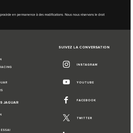
et procède en permanence à des modifications. Nous nous réservons le droit
SUIVEZ LA CONVERSATION
N
INSTAGRAM
RACING
GUAR
YOUTUBE
RS
FACEBOOK
S JAGUAR
N
TWITTER
 ESSAI