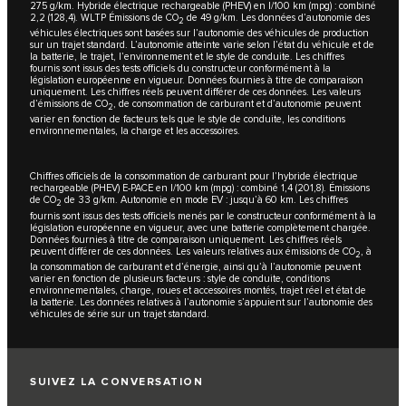
275 g/km. Hybride électrique rechargeable (PHEV) en l/100 km (mpg) : combiné
2,2 (128,4). WLTP Émissions de CO
de 49 g/km. Les données d’autonomie des
2
véhicules électriques sont basées sur l’autonomie des véhicules de production
sur un trajet standard. L’autonomie atteinte varie selon l’état du véhicule et de
la batterie, le trajet, l’environnement et le style de conduite. Les chiffres
fournis sont issus des tests officiels du constructeur conformément à la
législation européenne en vigueur. Données fournies à titre de comparaison
uniquement. Les chiffres réels peuvent différer de ces données. Les valeurs
d’émissions de CO
, de consommation de carburant et d’autonomie peuvent
2
varier en fonction de facteurs tels que le style de conduite, les conditions
environnementales, la charge et les accessoires.
Chiffres officiels de la consommation de carburant pour l’hybride électrique
rechargeable (PHEV) E-PACE en l/100 km (mpg) : combiné 1,4 (201,8). Émissions
de CO
de 33 g/km. Autonomie en mode EV : jusqu’à 60 km. Les chiffres
2
fournis sont issus des tests officiels menés par le constructeur conformément à la
législation européenne en vigueur, avec une batterie complètement chargée.
Données fournies à titre de comparaison uniquement. Les chiffres réels
peuvent différer de ces données. Les valeurs relatives aux émissions de CO
, à
2
la consommation de carburant et d’énergie, ainsi qu’à l’autonomie peuvent
varier en fonction de plusieurs facteurs : style de conduite, conditions
environnementales, charge, roues et accessoires montés, trajet réel et état de
la batterie. Les données relatives à l’autonomie s’appuient sur l’autonomie des
véhicules de série sur un trajet standard.
SUIVEZ LA CONVERSATION