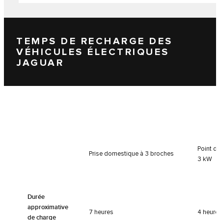
TEMPS DE RECHARGE DES
VÉHICULES ÉLECTRIQUES
JAGUAR
Point d
Prise domestique à 3 broches
3 kW
Durée
approximative
7 heures
4 heure
de charge