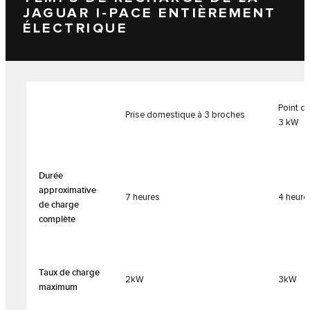
JAGUAR I-PACE ENTIÈREMENT
ÉLECTRIQUE
Point d
Prise domestique à 3 broches
3 kW
Durée
approximative
7 heures
4 heure
de charge
complète
Taux de charge
2kW
3kW
maximum