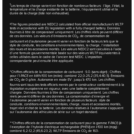
1
Les temps de charge varient en fonction de nombreux facteurs : l’âge, l’état, la
température et la charge existante de la batterie, l’équipement utilisé et la
durée de la charge (liste non exhaustive).
‡The figures provided are NEDC2 calculated from official manufacturer's WLTP
tests in accordance with EU legislation with a fully charged battery. Données
fournies à titre de comparaison uniquement. Les chiffres réels peuvent différer
de ces données. Les valeurs d’émissions de CO
, de consommation de
2
carburant et d’autonomie peuvent varier en fonction de facteurs tels que le
style de conduite, les conditions environnementales, la charge, l’installation
des roues et les accessoires montés. Les valeurs NEDC2 sont calculées à l’aide
d’une formule gouvernementale basée sur des valeurs WLTP équivalentes à
celles utilisées dans le cadre de l’ancien test NEDC. L’imposition
correspondante peut ensuite être appliquée.
*Chiffres officiels de la consommation de carburant : S.O. (sans objet) ; Chiffres
pour l’I-PACE en kWh/100 km (miles) : combiné 22,0-25,2 (35,4-40,5). Émissions
de CO
de 0 g/km. Autonomie en mode EV : jusqu’à 470 km. Les chiffres
2
fournis sont issus des tests officiels menés par le constructeur conformément à la
législation européenne en vigueur, avec une batterie complètement
chargée. Données fournies à titre de comparaison uniquement. Les chiffres
réels peuvent différer de ces données. La consommation d’énergie et
l’autonomie peuvent varier en fonction de plusieurs facteurs : style de
conduite, conditions environnementales, charge, roues et accessoires montés,
trajet réel et état de la batterie. Les données relatives à l’autonomie s’appuient
sur l’autonomie des véhicules de série sur un trajet standard.
**Chiffres officiels de la consommation de carburant pour la gamme F-PACE (à
l’exception de l’hybride électrique rechargeable (PHEV)) en I/100 km (mpg) :
combiné 6,2-12,2 (45,6-23,2). WLTP Émissions de CO
de 163-
2