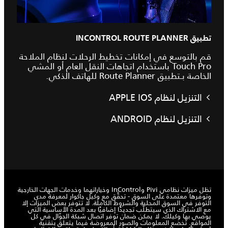
تطبيق INCONTROL ROUTE PLANNER
قم بالتوسع في إمكانات تخطيط الرحلات لنظام الملاحة
Touch Pro باستخدام اتجاهات النقل العام أو المشي
الخاصة بـتطبيق Route Planner للهاتف الذكي.
التنزيل لنظام APPLE IOS
التنزيل لنظام ANDROID
تظل ميزات نظامي Pivi وInControl وخياراتهما وخدمات الجهات الخارجية
وتوفرها معتمدة على السوق - تحقَّق مع وكيل جاكوار لمعرفة مدى
التوفر في السوق المحلية والشروط الكاملة. لا تتوفر بعض الميزات إلا
مع الاشتراك الذي سيتطلّب تجديدًا إضافيًا بعد المدة الأساسية التي
يوصي بها وكيلك. لا يمكن ضمان توفر اتصال شبكة الجوّال في كل
المواقع. تخضع المعلومات والصور المعروضة فيما يتعلق بتقنية