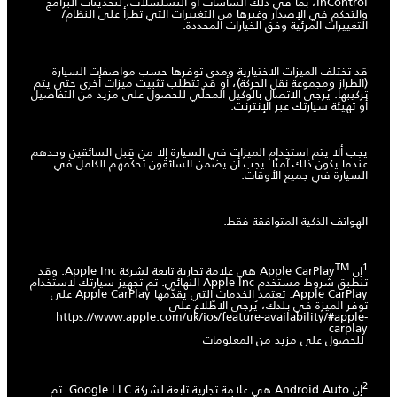
InControl، بما في ذلك الشاشات أو التسلسلات، لتحديثات البرامج
والتحكم في الإصدار وغيرها من التغييرات التي تطرأ على النظام/
التغييرات المرئية وفق الخيارات المحددة.
قد تختلف الميزات الاختيارية ومدى توفرها حسب مواصفات السيارة
(الطراز ومجموعة نقل الحركة)، أو قد تتطلب تثبيت ميزات أخرى حتى يتم
تركيبها. يُرجى الاتصال بالوكيل المحلّي للحصول على مزيد من التفاصيل
أو تهيئة سيارتك عبر الإنترنت.
يجب ألا يتم استخدام الميزات في السيارة إلا من قِبل السائقين وحدهم
عندما يكون ذلك آمنًا. يجب أن يضمن السائقون تحكمهم الكامل في
السيارة في جميع الأوقات.
الهواتف الذكية المتوافقة فقط.
TM
1
إن Apple CarPlay
هي علامة تجارية تابعة لشركة Apple Inc. وقد
تنطبق شروط مستخدم Apple Inc النهائي. تم تجهيز سيارتك لاستخدام
Apple CarPlay. تعتمد الخدمات التي يقدّمها Apple CarPlay على
توفر الميزة في بلدك، يُرجى الاطّلاع على
https://www.apple.com/uk/ios/feature-availability/#apple-
carplay
للحصول على مزيد من المعلومات
2
إن Android Auto هي علامة تجارية تابعة لشركة Google LLC. تم