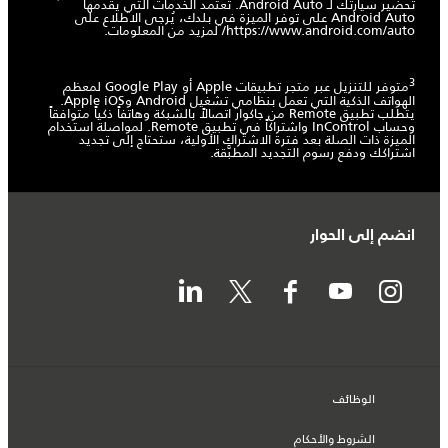
تحضير سيارتك لـ Android Auto. تعتمد الخدمات التي يقدمها
Android Auto على توفر الميزة في بلدك، يُرجى الاطلاع على
https://www.android.com/auto/
لمزيد من المعلومات.
3
متوفر للتنزيل عبر متجر تطبيقات Apple أو Google Play لمعظم
الهواتف الذكية التي تعمل بنظامي تشغيل Android وApple iOS.
يتطلب تطبيق Remote من جاكوار اتصالاً بالشبكة وهاتفاً ذكياً متوافقاً
وحساب InControl واشتراكاً في تطبيق Remote. لمواصلة استخدام
الميزة ذات الصلة بعد فترة الاشتراك الأولية، ستحتاج إلى تجديد
اشتراكك ودفع رسوم التجديد المطبَّقة.
انضم إلى الحوار
الوظائف
الشروط والأحكام