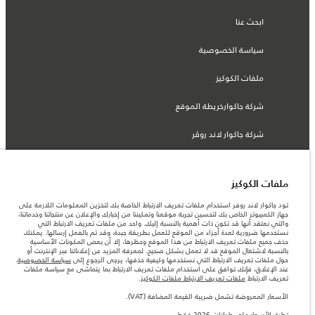
ابحث عنا
سياسة الخصوصية
ملفات الكوكيز
شركة جاكوارخريطة الموقع
شركة جاكوار لاند روڤر
ملفات الكوكيز
© جاكوار لاند روڨر المحدودة 2026
تود جاكوار لاند روفر استخدام ملفات تعريف الارتباط الخاصة بك لتخزين المعلومات اللازمة على
جهاز الكمبيوتر الخاص بك لتحسين تجربة موقعنا وتمكيننا من إخبارك والإعلان عن منتجاتنا وخدماتنا،
والتي نعتقد أنها قد تكون ذات أهمية بالنسبة إليك. واحد من ملفات تعريف الارتباط التي
لبنان, سعد وطراد
نستخدمها ضرورية لعدة أجزاء من الموقع للعمل بطريقة جيدة، وقد تم بالفعل إرسالها. يمكنك
حذف جميع ملفات تعريف الارتباط من هذا الموقع وحظرها، إلا أن بعض المكونات الأساسية
المعلومات والمواصفات والأسعار والألوان المذكورة على هذا الموقع قد تختلف من بلد إلى
بالنسبة لاشتغال الموقع قد لا تعمل بشكل صحيح. لمعرفة المزيد عن إعلاناتنا عبر الإنترنت أو
آخر، كما أنّها قد تتغير بدون إشعار مسبق. الرجاء التواصل مع وكيلنا المحلي للتأكد من توفّرها
حول ملفات تعريف الارتباط التي نستخدمها وكيفية حذفها، يرجى الرجوع إلى
سياسة الخصوصية
.
والتحقق من الأسعار.
عند الإغلاق، فإنك توافق على استخدام ملفات تعريف الارتباط بما يتماشى مع سياسة ملفات
الأرقام المقدمة هي نتيجة لاختبارات المصنع الرسمية وفقاً لتشريعات الاتحاد الأوروبي. قد
تعريف الارتباط
ملفات تعريف الارتباط ملفات الكوكيز
.
يتباين استهلك الوقود الفعلي للمركبة عن ذلك المتحقق في تلك الاختبارات كما أن هذه
الأرقام بغرض المقارنة فحسب.
الأسعار المعروضة تشمل ضريبة القيمة المضافة (VAT).
ملاحظة مهمة حول الصور والمواصفات. إن النقص العالمي في أشباه الموصلات يؤثر حاليًا
تطبق الأسعار على طرازات 2026 فقط.