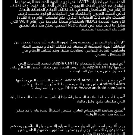
المحتسبة من اختبارات WLTP التي تجريها الجهة المصنّعة الرسمية بما
يتوافق مع قوانين الاتحاد الأوروبي. لأغراض المقارنات فقط. وقد تختلف
الأرقام في الاستعمال الفعلي. قد تختلف الأرقام المتعلّقة بانبعاث
ثنائي أكسيد الكربون والاقتصاد في استهلاك الوقود بحسب تركيب
العجلات والإضافات الاختيارية الأخرى. يتم احتساب أرقام دورة القيادة
الأوروبية الجديدة NEDC2 باستخدام صيغة حكومية من أرقام WLTP التي
تعادل ما كانت عليه في اختبار NEDC القديم. يمكن بعد ذلك تطبيق
المعاملة الضريبية الصحيحة.
±
إن الأرقام المتوفرة محتسبة وفقًا لدورة القيادة الأوروبية الجديدة من
اختبارات الجهة المصنّعة الرسمية. قد تختلف الأرقام بحسب البيئة
وأسلوب القيادة. لأغراض المقارنات فقط. وقد تختلف الأرقام في
الاستعمال الفعلي.
1
تم تجهيز سيارتك لاستخدام Apple CarPlay. تعتمد الخدمات التي
يقدّمها Apple CarPlay على توفر الميزة في بلدك، يُرجى الاطّلاع على
للحصول على مزيد من المعلومات.
2
تم تحضير سيارتك لـ Android Auto. *تعتمد الخدمات التي يقدّمها
Android Auto على توفر الميزة في بلدك، يُرجى الاطلاع على
https://www.android.com/auto/
لمزيد من المعلومات.
3
سيتطلّب نظام الملاحة المتصل اشتراكاً إضافياً بعد انقضاء المدة الأولية
التي يطلعك عليها وكيل جاكوار.
4
تطبق سياسة الاستخدام العادل. يشمل اشتراكًا لمدة عام واحد يمكن
تجديده بعد المدة الأولية.
يجب ألا يتم استخدام الميزات في السيارة إلا من قبل السائقين وحدهم
عندما يكون ذلك آمناً. يجب أن يضمن السائقون تحكمهم الكامل في
السيارة في جميع الأوقات.