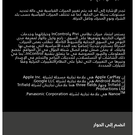
تجدر الإشارة إلى أنه قد يتم تغيير الميزات القياسية في حالة تحديد
مستويات بديلة من الحلية. كما قد تختلف الميزات القياسية حسب بلد
الشراء ونوع المحرك وناقل الحركة.
يستمر اعتماد ميزات نظامي Pivi وInControl وخياراتهما وخدمات
الجهات الخارجية وتوفرها على السوق - راجع وكيل جاكوار لمعرفة مدى
التوفر في السوق المحلية والشروط الكاملة. تتطلب بعض الميزات
اشتراكًا يستلزم تجديدًا إضافيًا بعد المدة الأساسية التي يوصي بها
وكيلك. لا يمكن ضمان توفر اتصال شبكة الجوّال في كل المواقع. تخضع
المعلومات والصور المعروضة في ما يتعلق بتقنية InControl، بما في
ذلك الشاشات أو التسلسلات، لتحديثات البرامج والتحكم في الإصدار
وغيرها من التغييرات التي تطرأ على النظام/التغييرات المرئية وفقًا
للخيارات المحددة.
إن Apple CarPlay هي علامة تجارية مسجلة لشركة Apple Inc.‎
إن Android Auto هي علامة تجارية لشركة Google LLC.
إن Trifield وجهاز three fields هما علامتان تجاريتان لشركة Trifield
Productions Ltd.
TM
Nanoe
انضم إلى الحوار