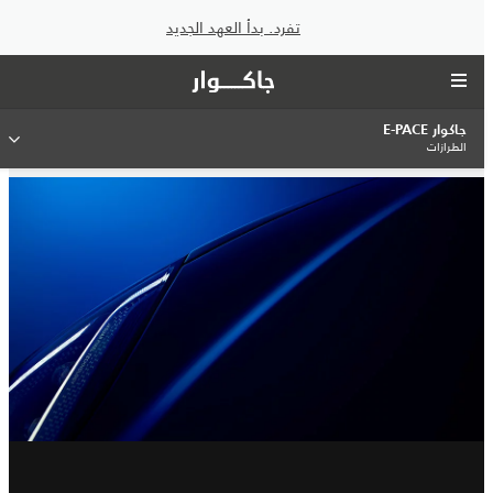
تفرد. بدأ العهد الجديد
جاكوار E-PACE
الطرازات