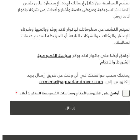
ستتم الموافقة من خلال إرسالك لهذه الإستمارة على تلقي
اتصالات تسويقية وعروض خاصة وأخبار وأحداث من شركة جاكوار
لاند روڤر.
سيتم الكشف عن معلوماتك لجاكوار لاند روڤر وبائعيها وشركاء
الإمتياز والوكالات والشركات التابعة أو المرتبطة لتقديم خدمات
لصالحك.
أوافق أيضا على جاكوار لاند روڤر
سياسة الخصوصية
الشروط والأحكام
يمكنك سحب موافقتك في أي وقت عن طريق إرسال بريد
إلكتروني إلى:
crcmena@jaguarlandrover.com
أوافق على الشروط والأحكام وسياسات الخصوصية المذكورة أعلاه.
*