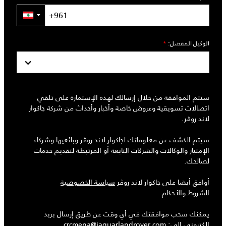
▼
الوكيل المفضل:
*
ستتم الموافقة من خلال إرسالك لهذه الإستمارة على تلقي
اتصالات تسويقية وعروض خاصة وأخبار وأحداث من شركة جاكوار
لاند روڤر.
سيتم الكشف عن معلوماتك لجاكوار لاند روڤر وبائعيها وشركاء
الإمتياز والوكالات والشركات التابعة أو المرتبطة لتقديم خدمات
لصالحك.
أوافق أيضا على جاكوار لاند روڤر
سياسة الخصوصية
الشروط والأحكام
يمكنك سحب موافقتك في أي وقت عن طريق إرسال بريد
إلكتروني إلى:
crcmena@jaguarlandrover.com