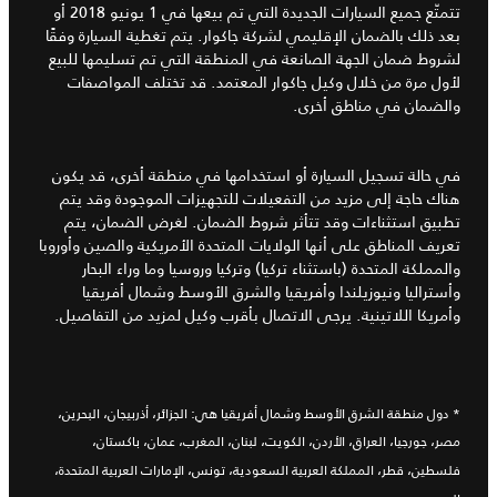
تتمتّع جميع السيارات الجديدة التي تم بيعها في 1 يونيو 2018 أو
بعد ذلك بالضمان الإقليمي لشركة جاكوار. يتم تغطية السيارة وفقًا
لشروط ضمان الجهة الصانعة في المنطقة التي تم تسليمها للبيع
لأول مرة من خلال وكيل جاكوار المعتمد. قد تختلف المواصفات
والضمان في مناطق أخرى.
في حالة تسجيل السيارة أو استخدامها في منطقة أخرى، قد يكون
هناك حاجة إلى مزيد من التفعيلات للتجهيزات الموجودة وقد يتم
تطبيق استثناءات وقد تتأثر شروط الضمان. لغرض الضمان، يتم
تعريف المناطق على أنها الولايات المتحدة الأمريكية والصين وأوروبا
والمملكة المتحدة (باستثناء تركيا) وتركيا وروسيا وما وراء البحار
وأستراليا ونيوزيلندا وأفريقيا والشرق الأوسط وشمال أفريقيا
وأمريكا اللاتينية. يرجى الاتصال بأقرب وكيل لمزيد من التفاصيل.
* دول منطقة الشرق الأوسط وشمال أفريقيا هي: الجزائر، أذربيجان، البحرين،
مصر، جورجيا، العراق، الأردن، الكويت، لبنان، المغرب، عمان، باكستان،
فلسطين، قطر، المملكة العربية السعودية، تونس، الإمارات العربية المتحدة،