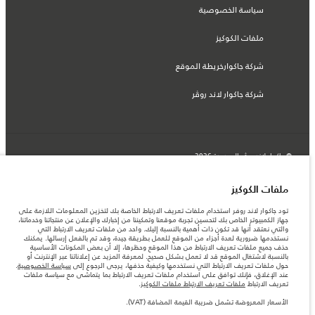
سياسة الخصوصية
ملفات الكوكيز
شركة جاكوارخريطة الموقع
شركة جاكوار لاند روڤر
© جاكوار لاند روڨر المحدودة 2026
لبنان, سعد وطراد
ملفات الكوكيز
المعلومات والمواصفات والأسعار والألوان المذكورة على هذا الموقع قد تختلف من بلد إلى
تود جاكوار لاند روفر استخدام ملفات تعريف الارتباط الخاصة بك لتخزين المعلومات اللازمة على
آخر، كما أنّها قد تتغير بدون إشعار مسبق. الرجاء التواصل مع وكيلنا المحلي للتأكد من توفّرها
جهاز الكمبيوتر الخاص بك لتحسين تجربة موقعنا وتمكيننا من إخبارك والإعلان عن منتجاتنا وخدماتنا،
والتحقق من الأسعار.
والتي نعتقد أنها قد تكون ذات أهمية بالنسبة إليك. واحد من ملفات تعريف الارتباط التي
الأرقام المقدمة هي نتيجة لاختبارات المصنع الرسمية وفقاً لتشريعات الاتحاد الأوروبي. قد
نستخدمها ضرورية لعدة أجزاء من الموقع للعمل بطريقة جيدة، وقد تم بالفعل إرسالها. يمكنك
يتباين استهلك الوقود الفعلي للمركبة عن ذلك المتحقق في تلك الاختبارات كما أن هذه
حذف جميع ملفات تعريف الارتباط من هذا الموقع وحظرها، إلا أن بعض المكونات الأساسية
الأرقام بغرض المقارنة فحسب.
بالنسبة لاشتغال الموقع قد لا تعمل بشكل صحيح. لمعرفة المزيد عن إعلاناتنا عبر الإنترنت أو
حول ملفات تعريف الارتباط التي نستخدمها وكيفية حذفها، يرجى الرجوع إلى
سياسة الخصوصية
.
ملاحظة مهمة حول الصور والمواصفات. إن النقص العالمي في أشباه الموصلات يؤثر حاليًا
عند الإغلاق، فإنك توافق على استخدام ملفات تعريف الارتباط بما يتماشى مع سياسة ملفات
في مواصفات تصميم السيارات وتوفر الخيارات وتوقيتات التصاميم. هذا ظرف ديناميكي
تعريف الارتباط
ملفات تعريف الارتباط ملفات الكوكيز
.
للغاية، ونتيجة لذلك، قد لا تمثّل الصور المستخدَمة ضمن موقع الويب حاليًا المواصفات الحالية
بالكامل بالنسبة إلى الميزات والخيارات والحلية ومجموعات الألوان. يرجى استشارة وكيلك الذي
الأسعار المعروضة تشمل ضريبة القيمة المضافة (VAT).
سيتمكّن من تأكيد أي تقييدات حالية معك للسماح لك باتخاذ قرار مدروس