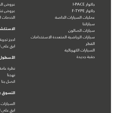
جاكوار I‑PACE
عروض الم
جاكوار F-TYPE
عروض تشك
عمليات السيارات الخاصة
الخدمات ال
سياراتنا
الاستكش
سيارات الصالون
سيارات الرياضية المتعددة الاستخدامات
احجز تجربة
القطر
ابق على ا
السيارات الكهربائية
حقبة جديدة
الأسطول 
نظرة عامة
نهجنا
اتصل بنا
التسوق عب
السيارات 
ابق على ا