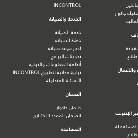
الكين
INCONTROL
يلة جاكوار
الخدمة والصيانة
مالية
خدمة الصيانة
اف
خطط الصيانة
 قيادة
احجز موعد صيانة
طلاع
تحديثات البرامج
أنظمة المعلومات والترفيه
والأعمال
ترقية مجانية لتطبيق INCONTROL
الأسئلة المتداولة
الضمان
ضمان جاكوار
ر الإنترنت
الضمان الممدد الاختياري
المستعملة
المساعدة
طلاع