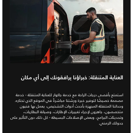
العناية المتنقلة: خبراؤنا يرافقونك إلى أي مكان
استمتع بأقصى درجات الراحة مع خدمة جاكوار للعناية المتنقلة - خدمة
مصممة خصيصًا لتوفير خبرة ورشتنا مباشرةً في الموقع الذي تختاره.
وحداتنا المتنقلة المجهزة بأحدث أدوات التشخيص، يعمل بها فنيون
متخصصون، جاهزون لإجراء تغييرات الإطارات، وصيانة البطاريات،
وتحديثات البرامج، وبعض الإصلاحات البسيطة - كل ذلك دون التأثير على
جدولك الزمني.