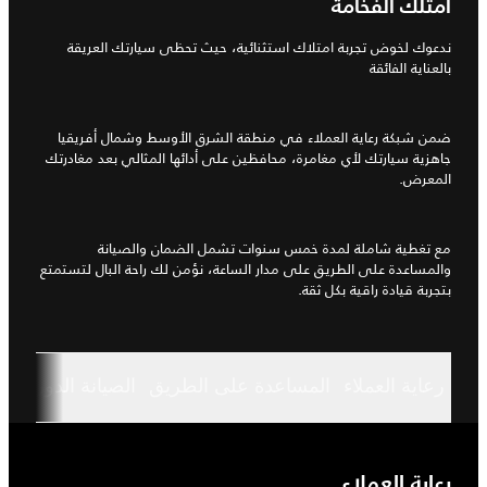
امتلك الفخامة
ندعوك لخوض تجربة امتلاك استثنائية، حيث تحظى سيارتك العريقة
بالعناية الفائقة
ضمن شبكة رعاية العملاء في منطقة الشرق الأوسط وشمال أفريقيا
جاهزية سيارتك لأي مغامرة، محافظين على أدائها المثالي بعد مغادرتك
المعرض.
مع تغطية شاملة لمدة خمس سنوات تشمل الضمان والصيانة
والمساعدة على الطريق على مدار الساعة، نؤمن لك راحة البال لتستمتع
بتجربة قيادة راقية بكل ثقة.
رعاية العملاء
المساعدة على الطريق
الصيانة الدورية و
رعاية العملاء