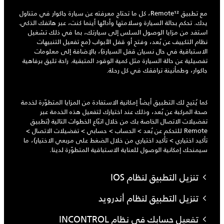
مع تطبيق Remote¹²، كل ما تحتاج معرفته عن سيارة جاكوار في متناول
يدك. تحكم بحالة السيارة وسلامتها وأدائها أينما كنت، عبر هاتفك الذكي.
استفد من مزايا الوصول السلس إلى سيارتك، بما في ذلك تشغيل
نظام التكييف عن بُعد، وفتح أو قفل الأبواب (مع تفعيل التنبيهات
الاستباقية في حال نسيان قفل السيارة)، بالإضافة إلى معلومات
تفصيلية عن حالة السيارة مثل كمية الوقود المتبقية. راحة تليق برفاهية
جاكوار، وطمأنينة ترافقك في كل رحلة.
كما يُتيح لك التطبيق أيضاً إمكانية الاستفادة من المزايا المتطوّرة لخدمة
صحة المركبة عن بُعد، وذلك عند اختيارك لتفعيل هذه الخدمة عبر
تفضيلات الاتصال الخاصة بك من خلال اتبّاع الخطوات التالية (تطبيق
Remote للتحكم عن بُعد > الحساب > حسابي > تفضيلات الاتصال >
تأكيد اختياري > تأكيد اختياري من خلال الضغط على مربعي الاختيار)، ما
سيمنحك إمكانية الوصول للعناية الاستباقية المتطوّرة لدينا.
تنزيل التطبيق لنظام IOS
تنزيل التطبيق لنظام أندرويد
تفعيل حسابك في نظام INCONTROL