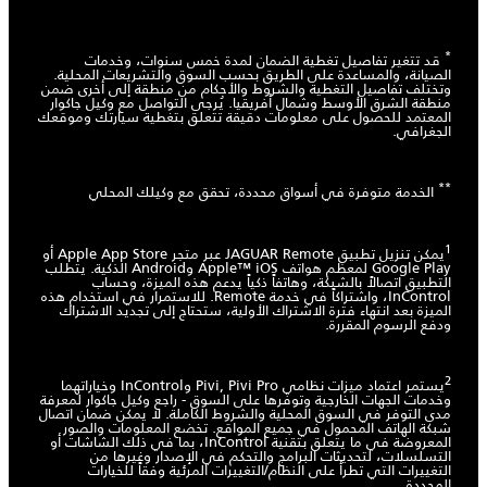
*
قد تتغير تفاصيل تغطية الضمان لمدة خمس سنوات، وخدمات
الصيانة، والمساعدة على الطريق بحسب السوق والتشريعات المحلية.
وتختلف تفاصيل التغطية والشروط والأحكام من منطقة إلى أخرى ضمن
منطقة الشرق الأوسط وشمال أفريقيا. يُرجى التواصل مع وكيل جاكوار
المعتمد للحصول على معلومات دقيقة تتعلق بتغطية سيارتك وموقعك
الجغرافي.
**
الخدمة متوفرة في أسواق محددة، تحقق مع وكيلك المحلي
1
يمكن تنزيل تطبيق JAGUAR Remote عبر متجر Apple App Store أو
Google Play لمعظم هواتف Apple™ iOS وAndroid الذكية. يتطلب
التطبيق اتصالاً بالشبكة، وهاتفاً ذكياً يدعم هذه الميزة، وحساب
InControl، واشتراكاً في خدمة Remote. للاستمرار في استخدام هذه
الميزة بعد انتهاء فترة الاشتراك الأولية، ستحتاج إلى تجديد الاشتراك
ودفع الرسوم المقررة.
2
يستمر اعتماد ميزات نظامي Pivi, Pivi Pro وInControl وخياراتهما
وخدمات الجهات الخارجية وتوفرها على السوق - راجع وكيل جاكوار لمعرفة
مدى التوفر في السوق المحلية والشروط الكاملة. لا يمكن ضمان اتصال
شبكة الهاتف المحمول في جميع المواقع. تخضع المعلومات والصور
المعروضة في ما يتعلق بتقنية InControl، بما في ذلك الشاشات أو
التسلسلات، لتحديثات البرامج والتحكم في الإصدار وغيرها من
التغييرات التي تطرأ على النظام/التغييرات المرئية وفقاً للخيارات
المحددة.