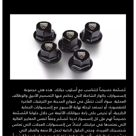
مُصمّمة خصيصاً لتتناسب مع أسلوب حياتك. هذه هي مجموعة
إكسسوارات جاكوار الشاملة التي يتناغم فيها التصميم الأنيق والوظائف
العملية. سواء أكنت تتنقّل في شوارع المدينة مع الترقيات الفاخرة
للمقصورة، أو تستعد لرحلة نهاية الأسبوع مع إكسسوارات الحماية
الخارجية، أو تحرص على راحة حيواناتك الأليفة من خلال حلولنا المُصمّمة
خصيصاً لهم فإن كل إكسسوار لدينا مُصمّم وفقاً لنفس المعايير العالية
التي نعتمدها في مركبتك. ابتداءً من إكسسوارات العجلات التي تعكس
شخصيتك الفريدة، وحتى الحلول الذكية لحمل الأمتعة والقطر التي
توسّع من إمكانياتك، تأتي كل قطعة بثقة تامة مع ضمان لمدة 12 شهراً.