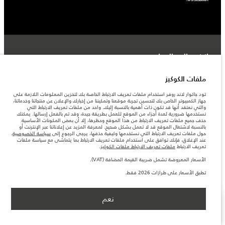
انضم إلى الحوار
ملفات الكوكيز
تود جاكوار لاند روفر استخدام ملفات تعريف الارتباط الخاصة بك لتخزين المعلومات اللازمة على
جهاز الكمبيوتر الخاص بك لتحسين تجربة موقعنا وتمكيننا من إخبارك والإعلان عن منتجاتنا وخدماتنا،
والتي نعتقد أنها قد تكون ذات أهمية بالنسبة إليك. واحد من ملفات تعريف الارتباط التي
نستخدمها ضرورية لعدة أجزاء من الموقع للعمل بطريقة جيدة، وقد تم بالفعل إرسالها. يمكنك
حذف جميع ملفات تعريف الارتباط من هذا الموقع وحظرها، إلا أن بعض المكونات الأساسية
بالنسبة لاشتغال الموقع قد لا تعمل بشكل صحيح. لمعرفة المزيد عن إعلاناتنا عبر الإنترنت أو
حول ملفات تعريف الارتباط التي نستخدمها وكيفية حذفها، يرجى الرجوع إلى
سياسة الخصوصية
.
الوظائف
عند الإغلاق، فإنك توافق على استخدام ملفات تعريف الارتباط بما يتماشى مع سياسة ملفات
تعريف الارتباط
ملفات تعريف الارتباط ملفات الكوكيز
.
الشروط والأحكام
الأسعار المعروضة تشمل ضريبة القيمة المضافة (VAT).
تطبق الأسعار على طرازات 2026 فقط.
ابحث عنا
نعم
سياسة الخصوصية
ابحث عن وكيل
عرض المزيد
ملفات الكوكيز