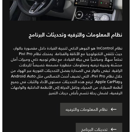
نظام المعلومات والترفيه وتحديثات البرنامج
نظام InControl هو الجوهر الذكي لتجربة القيادة داخل مقصورة جاكوار،
حيث تلتقي التكنولوجيا مع الأناقة والفخامة. يمنحك نظام Pivi Pro
تحكماً سهلاً ومباشراً في بيئة القيادة، مع نظام توجيه ذكي وميزات أمان
محسّنة وتجربة ترفيه ومعلومات متطورة مصممة خصيصاً للرحلات
الراقية. تبقى جاكوار في الصدارة بفضل التحديثات الفورية عبر الهواء من
خلال نظام Pivi Pro، التي تضيف أحدث الخصائص مثل Android Auto
وApple CarPlay. ترفع هذه التحديثات مستوى الأداء والثبات في جميع
أنظمة السيارة، من المحرك وناقل الحركة إلى الأنظمة الداخلية والواجهات
الرقمية، لضمان رحلة تتسم بأعلى درجات التميز.
نظام المعلومات والترفيه
تحديثات البرنامج