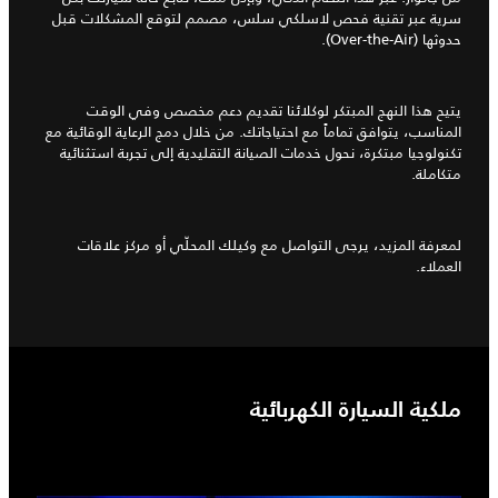
سرية عبر تقنية فحص لاسلكي سلس، مصمم لتوقع المشكلات قبل
حدوثها (Over-the-Air).
يتيح هذا النهج المبتكر لوكلائنا تقديم دعم مخصص وفي الوقت
المناسب، يتوافق تماماً مع احتياجاتك. من خلال دمج الرعاية الوقائية مع
تكنولوجيا مبتكرة، نحول خدمات الصيانة التقليدية إلى تجربة استثنائية
متكاملة.
لمعرفة المزيد، يرجى التواصل مع وكيلك المحلّي أو مركز علاقات
العملاء.
ملكية السيارة الكهربائية