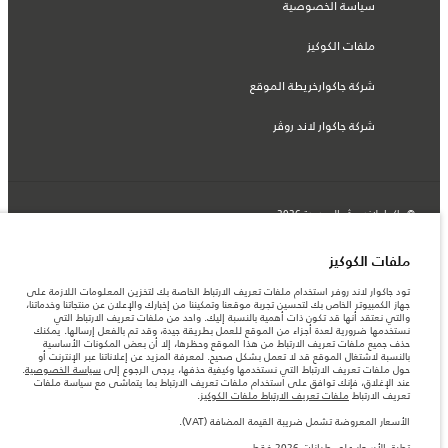
سياسة الخصوصية
ملفات الكوكيز
شركة جاكوارخريطة الموقع
شركة جاكوار لاند روڤر
© جاكوار لاند روڨر المحدودة 2026
لبنان, سعد وطراد
ملفات الكوكيز
المعلومات والمواصفات والأسعار والألوان المذكورة على هذا الموقع قد تختلف من بلد إلى
تود جاكوار لاند روفر استخدام ملفات تعريف الارتباط الخاصة بك لتخزين المعلومات اللازمة على
آخر، كما أنّها قد تتغير بدون إشعار مسبق. الرجاء التواصل مع وكيلنا المحلي للتأكد من توفّرها
جهاز الكمبيوتر الخاص بك لتحسين تجربة موقعنا وتمكيننا من إخبارك والإعلان عن منتجاتنا وخدماتنا،
والتحقق من الأسعار.
والتي نعتقد أنها قد تكون ذات أهمية بالنسبة إليك. واحد من ملفات تعريف الارتباط التي
الأرقام المقدمة هي نتيجة لاختبارات المصنع الرسمية وفقاً لتشريعات الاتحاد الأوروبي. قد
نستخدمها ضرورية لعدة أجزاء من الموقع للعمل بطريقة جيدة، وقد تم بالفعل إرسالها. يمكنك
يتباين استهلك الوقود الفعلي للمركبة عن ذلك المتحقق في تلك الاختبارات كما أن هذه
حذف جميع ملفات تعريف الارتباط من هذا الموقع وحظرها، إلا أن بعض المكونات الأساسية
الأرقام بغرض المقارنة فحسب.
بالنسبة لاشتغال الموقع قد لا تعمل بشكل صحيح. لمعرفة المزيد عن إعلاناتنا عبر الإنترنت أو
حول ملفات تعريف الارتباط التي نستخدمها وكيفية حذفها، يرجى الرجوع إلى
سياسة الخصوصية
.
ملاحظة مهمة حول الصور والمواصفات. إن النقص العالمي في أشباه الموصلات يؤثر حاليًا
عند الإغلاق، فإنك توافق على استخدام ملفات تعريف الارتباط بما يتماشى مع سياسة ملفات
في مواصفات تصميم السيارات وتوفر الخيارات وتوقيتات التصاميم. هذا ظرف ديناميكي
تعريف الارتباط
ملفات تعريف الارتباط ملفات الكوكيز
.
للغاية، ونتيجة لذلك، قد لا تمثّل الصور المستخدَمة ضمن موقع الويب حاليًا المواصفات الحالية
بالكامل بالنسبة إلى الميزات والخيارات والحلية ومجموعات الألوان. يرجى استشارة وكيلك الذي
الأسعار المعروضة تشمل ضريبة القيمة المضافة (VAT).
سيتمكّن من تأكيد أي تقييدات حالية معك للسماح لك باتخاذ قرار مدروس
تطبق الأسعار على طرازات 2026 فقط.