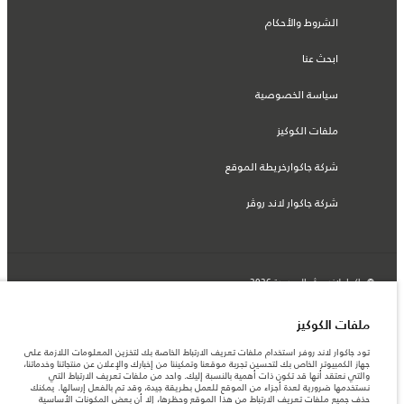
الشروط والأحكام
ابحث عنا
سياسة الخصوصية
ملفات الكوكيز
شركة جاكوارخريطة الموقع
شركة جاكوار لاند روڤر
© جاكوار لاند روڨر المحدودة 2026
لبنان, سعد وطراد
ملفات الكوكيز
المعلومات والمواصفات والأسعار والألوان المذكورة على هذا الموقع قد تختلف من بلد إلى
تود جاكوار لاند روفر استخدام ملفات تعريف الارتباط الخاصة بك لتخزين المعلومات اللازمة على
آخر، كما أنّها قد تتغير بدون إشعار مسبق. الرجاء التواصل مع وكيلنا المحلي للتأكد من توفّرها
جهاز الكمبيوتر الخاص بك لتحسين تجربة موقعنا وتمكيننا من إخبارك والإعلان عن منتجاتنا وخدماتنا،
والتحقق من الأسعار.
والتي نعتقد أنها قد تكون ذات أهمية بالنسبة إليك. واحد من ملفات تعريف الارتباط التي
الأرقام المقدمة هي نتيجة لاختبارات المصنع الرسمية وفقاً لتشريعات الاتحاد الأوروبي. قد
نستخدمها ضرورية لعدة أجزاء من الموقع للعمل بطريقة جيدة، وقد تم بالفعل إرسالها. يمكنك
يتباين استهلك الوقود الفعلي للمركبة عن ذلك المتحقق في تلك الاختبارات كما أن هذه
حذف جميع ملفات تعريف الارتباط من هذا الموقع وحظرها، إلا أن بعض المكونات الأساسية