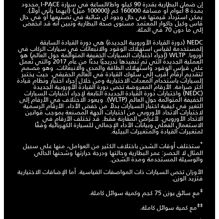
إن ضمان البطارية بقدرة 90 كيلو واط/الساعة في سيارة I-PACE محدود
بمدة 8 أعوام أو مسافة 160000 كم (100000 ميل) (أيهما يأتي أولاً).
يمكن استرداد قيمتها في حال وجود أي شائبة في تصنيعها أو في حال
قاس وكيل جاكوار المعتمد مستوى صحة البطارية وتبين أنه قد انخفض
إلى ما دون 70 في المئة.
NEDC (دورة القيادة الأوروبية الجديدة) هي دورة القيادة السابقة
المستخدمة لقياس استهلاك الوقود والانبعاثات في سيارات الركاب في
أوروبا. WLTP (إجراء اختبارات السيارات الخفيفة المتوائمة حول العالم) هو
العملية الجديدة التي تم تنفيذها تدريجيًا بدءًا من عام 2017 والتي تعمل
على قياس الوقود واستهلاك الطاقة والمدى والانبعاثات. وهو مصمم
لتقديم أرقام أقرب إلى سلوك القيادة في العالم الحقيقي. حيث يختبر
السيارات باستخدام المعدات الاختيارية ومن خلال إجراء اختبار ونظام قيادة
أكثر صرامة. الأرقام المعروضة تخص دورة القيادة الأوروبية الجديدة
(NEDC) واختبارات دورة القيادة الجديدة التابعة لإجراء اختبارات السيارات
الخفيفة المتوائمة حول العالم (WLTP). ويعود الاختلاف في الأرقام إلى
التغير في كيفية اختبار السيارات بدلاً من خفض الأداء. الأرقام الرسمية
لاختبارات الاتحاد الأوروبي من اختبارات الجهة المصنعة بموجب قوانين
الاتحاد الأوروبي. لأغراض المقارنة فقط. قد تختلف الأرقام في
الاستعمال الفعلي وبيانات الأداء الإجمالي للسيارة الكهربائية وفقًا
لمتغيرات القيادة والمتغيرات البيئية.
*
ستختلف أوقات الشحن باختلاف الكثير من العوامل، منها على سبيل
المثال لا الحصر: عمر البطارية وحالتها ودرجة حرارتها وشحنها الحالي
والوسيلة المستخدمة ومدة الشحن.​
الأوزان تخص السيارات ذات المواصفات القياسية. أما الإضافات الاختيارية
فتزيد الوزن.
‡
مع سائق بوزن 75 كجم وكمية سوائل كاملة. ​
‡‡
مع كمية سوائل كاملة.​