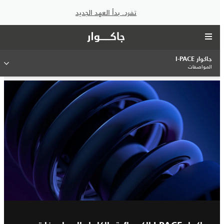
تفرد. بدأ العهد الجديد
جاكوار I‑PACE
المواصفات