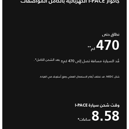
جاكوار I‑PACE الكهربائية بالكامل المواصفات
نطاق حتى
470
**
كم
بعد الشحن الكامل*.
قُد السيارة مسافة تصل إلى 470 كم±
شكل NEDC. قد تختلف أرقام الاستعمال الفعلي وفق أسلوبك في القيادة.
وقت شحن سيارة I-PACE
8.58
ساعات*