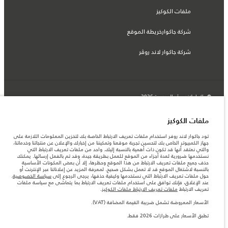
ملفات الكوكيز
شركة جاكوارخريطة الموقع
شركة جاكوار لاند روڤر
© جاكوار لاند روڨر المحدودة 2026
لبنان, سعد وطراد
ملفات الكوكيز
المعلومات والمواصفات والأسعار والألوان المذكورة على هذا الموقع قد تختلف من بلد إلى
تود جاكوار لاند روفر استخدام ملفات تعريف الارتباط الخاصة بك لتخزين المعلومات اللازمة على
آخر، كما أنّها قد تتغير بدون إشعار مسبق. الرجاء التواصل مع وكيلنا المحلي للتأكد من توفّرها
جهاز الكمبيوتر الخاص بك لتحسين تجربة موقعنا وتمكيننا من إخبارك والإعلان عن منتجاتنا وخدماتنا،
والتحقق من الأسعار.
والتي نعتقد أنها قد تكون ذات أهمية بالنسبة إليك. واحد من ملفات تعريف الارتباط التي
الأرقام المقدمة هي نتيجة لاختبارات المصنع الرسمية وفقاً لتشريعات الاتحاد الأوروبي. قد
نستخدمها ضرورية لعدة أجزاء من الموقع للعمل بطريقة جيدة، وقد تم بالفعل إرسالها. يمكنك
يتباين استهلك الوقود الفعلي للمركبة عن ذلك المتحقق في تلك الاختبارات كما أن هذه
حذف جميع ملفات تعريف الارتباط من هذا الموقع وحظرها، إلا أن بعض المكونات الأساسية
الأرقام بغرض المقارنة فحسب.
بالنسبة لاشتغال الموقع قد لا تعمل بشكل صحيح. لمعرفة المزيد عن إعلاناتنا عبر الإنترنت أو
حول ملفات تعريف الارتباط التي نستخدمها وكيفية حذفها، يرجى الرجوع إلى
سياسة الخصوصية
.
ملاحظة مهمة حول الصور والمواصفات. إن النقص العالمي في أشباه الموصلات يؤثر حاليًا
عند الإغلاق، فإنك توافق على استخدام ملفات تعريف الارتباط بما يتماشى مع سياسة ملفات
في مواصفات تصميم السيارات وتوفر الخيارات وتوقيتات التصاميم. هذا ظرف ديناميكي
تعريف الارتباط
ملفات تعريف الارتباط ملفات الكوكيز
.
للغاية، ونتيجة لذلك، قد لا تمثّل الصور المستخدَمة ضمن موقع الويب حاليًا المواصفات الحالية
بالكامل بالنسبة إلى الميزات والخيارات والحلية ومجموعات الألوان. يرجى استشارة وكيلك الذي
الأسعار المعروضة تشمل ضريبة القيمة المضافة (VAT).
سيتمكّن من تأكيد أي تقييدات حالية معك للسماح لك باتخاذ قرار مدروس
تطبق الأسعار على طرازات 2026 فقط.