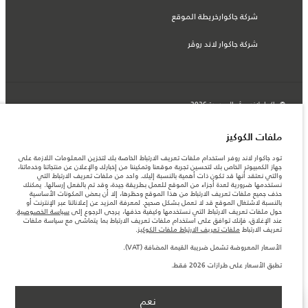
شركة جاكوارخريطة الموقع
شركة جاكوار لاند روڤر
© جاكوار لاند روڨر المحدودة 2026
لبنان, سعد وطراد
ملفات الكوكيز
المعلومات والمواصفات والأسعار والألوان المذكورة على هذا الموقع قد تختلف من بلد إلى
تود جاكوار لاند روفر استخدام ملفات تعريف الارتباط الخاصة بك لتخزين المعلومات اللازمة على
آخر، كما أنّها قد تتغير بدون إشعار مسبق. الرجاء التواصل مع وكيلنا المحلي للتأكد من توفّرها
جهاز الكمبيوتر الخاص بك لتحسين تجربة موقعنا وتمكيننا من إخبارك والإعلان عن منتجاتنا وخدماتنا،
والتحقق من الأسعار.
والتي نعتقد أنها قد تكون ذات أهمية بالنسبة إليك. واحد من ملفات تعريف الارتباط التي
الأرقام المقدمة هي نتيجة لاختبارات المصنع الرسمية وفقاً لتشريعات الاتحاد الأوروبي. قد
نستخدمها ضرورية لعدة أجزاء من الموقع للعمل بطريقة جيدة، وقد تم بالفعل إرسالها. يمكنك
يتباين استهلك الوقود الفعلي للمركبة عن ذلك المتحقق في تلك الاختبارات كما أن هذه
حذف جميع ملفات تعريف الارتباط من هذا الموقع وحظرها، إلا أن بعض المكونات الأساسية
الأرقام بغرض المقارنة فحسب.
بالنسبة لاشتغال الموقع قد لا تعمل بشكل صحيح. لمعرفة المزيد عن إعلاناتنا عبر الإنترنت أو
حول ملفات تعريف الارتباط التي نستخدمها وكيفية حذفها، يرجى الرجوع إلى
سياسة الخصوصية
.
ملاحظة مهمة حول الصور والمواصفات. إن النقص العالمي في أشباه الموصلات يؤثر حاليًا
عند الإغلاق، فإنك توافق على استخدام ملفات تعريف الارتباط بما يتماشى مع سياسة ملفات
في مواصفات تصميم السيارات وتوفر الخيارات وتوقيتات التصاميم. هذا ظرف ديناميكي
تعريف الارتباط
ملفات تعريف الارتباط ملفات الكوكيز
.
للغاية، ونتيجة لذلك، قد لا تمثّل الصور المستخدَمة ضمن موقع الويب حاليًا المواصفات الحالية
بالكامل بالنسبة إلى الميزات والخيارات والحلية ومجموعات الألوان. يرجى استشارة وكيلك الذي
الأسعار المعروضة تشمل ضريبة القيمة المضافة (VAT).
سيتمكّن من تأكيد أي تقييدات حالية معك للسماح لك باتخاذ قرار مدروس
تطبق الأسعار على طرازات 2026 فقط.
نعم