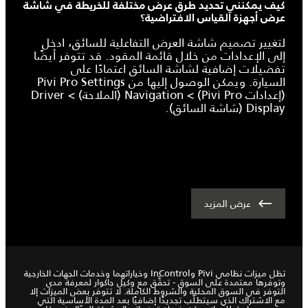
كيف يمكنني تحديد طرق عرض مختلفة للخريطة في شاشة
عرض أجهزة القياس الافتراضية؟
لتغيير تصميم شاشة العرض التفاعلية للسائق، ادخل
إلى الإعدادات من خلال قائمة المقود. قد تتوفر أيضًا
تفضيلات إضافية لشاشة السائق اعتمادًا على
السيارة. ويمكن الوصول إليها من Pivi Pro Settings
(إعدادات Pivi Pro) > Navigation (الملاحة) > Driver
Display (شاشة السائق).
عرض المزيد
تظل ميزات نظامي Pivi وInControl وخياراتهما وخدمات الجهات الخارجية
وتوفرها معتمدة على السوق - تحقَّق مع وكيل جاكوار لمعرفة مدى
التوفر في السوق المحلية والشروط الكاملة. لا تتوفر بعض الميزات إلا
مع الاشتراك الذي سيتطلّب تجديدًا إضافيًا بعد المدة الأساسية التي