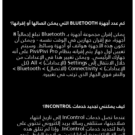
كم عدد أجهزة BLUETOOTH التي يمكن اتصالها أو إقرانها؟
يمكن إقران مجموعة أجهزة بـ Bluetooth تبلغ إجمالياً 8
أجهزة، مع إقران جهازين في الوقت نفسه - ويمكن أن
تكون هذه الأجهزة هواتف أو أجهزة وسائط. وسيتم
تعيين أول جهاز يتم إقرانه بنظام Pivi/Pivi Pro على أنه
جهازك الرئيسي. ويمكن تغيير هذا في الإعدادات من
خلال الانتقال إلى Settings (الإعدادات) > All (كل
الإعدادات) > Connectivity (الاتصال) > Bluetooth >
والنقر فوق الجهاز الذي ترغب في تغييره.
كيف يمكنني تجديد خدمات INCONTROL؟
عندما تصل خدمات InControl إلى تاريخ انتهاء
صلاحيتها، ستتلقى رسالة بريد إلكتروني تحتوي على
رابط لتجديد خدمات InControl. وإذا لم تتلق هذه
الرسالة الإلكترونية أو إذا انتهت صلاحية الرابط، يُرجى