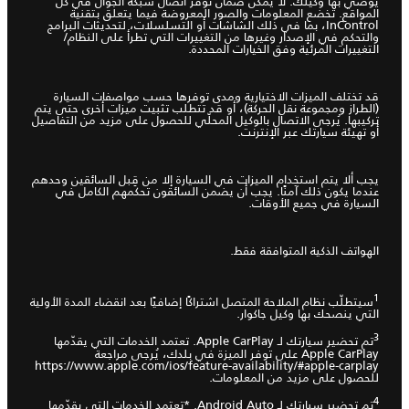
يوصي بها وكيلك. لا يمكن ضمان توفر اتصال شبكة الجوّال في كل
المواقع. تخضع المعلومات والصور المعروضة فيما يتعلق بتقنية
InControl، بما في ذلك الشاشات أو التسلسلات، لتحديثات البرامج
والتحكم في الإصدار وغيرها من التغييرات التي تطرأ على النظام/
التغييرات المرئية وفق الخيارات المحددة.
قد تختلف الميزات الاختيارية ومدى توفرها حسب مواصفات السيارة
(الطراز ومجموعة نقل الحركة)، أو قد تتطلب تثبيت ميزات أخرى حتى يتم
تركيبها. يُرجى الاتصال بالوكيل المحلّي للحصول على مزيد من التفاصيل
أو تهيئة سيارتك عبر الإنترنت.
يجب ألا يتم استخدام الميزات في السيارة إلا من قِبل السائقين وحدهم
عندما يكون ذلك آمنًا. يجب أن يضمن السائقون تحكمهم الكامل في
السيارة في جميع الأوقات.
الهواتف الذكية المتوافقة فقط.
1
سيتطلّب نظام الملاحة المتصل اشتراكًا إضافيًا بعد انقضاء المدة الأولية
التي ينصحك بها وكيل جاكوار.
3
تم تحضير سيارتك لـ Apple CarPlay. تعتمد الخدمات التي يقدّمها
Apple CarPlay على توفر الميزة في بلدك، يُرجى مراجعة
https://www.apple.com/ios/feature-availability/#apple-carplay
للحصول على مزيد من المعلومات.
4
تم تحضير سيارتك لـ Android Auto. *تعتمد الخدمات التي يقدّمها