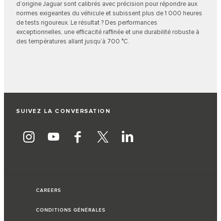
d’origine Jaguar sont calibrés avec précision pour répondre aux
normes exigeantes du véhicule et subissent plus de 1 000 heures
de tests rigoureux. Le résultat ? Des performances
exceptionnelles, une efficacité raffinée et une durabilité robuste à
des températures allant jusqu’à 700 °C.
SUIVEZ LA CONVERSATION
CAREERS
CONDITIONS GÉNÉRALES