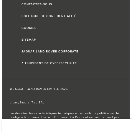
CONTACTEZ-NOUS
POLITIQUE DE CONFIDENTIALITÉ
COOKIES
SITEMAP
JAGUAR LAND ROVER CORPORATE
À L’INCIDENT DE CYBERSÉCURITÉ
© JAGUAR LAND ROVER LIMITED 2026
Liban, Saad et Trad SAL
Les données, les caractéristiques techniques et les couleurs publiées sur le
configurateur peuvent varier d'un marché à l'autre et ne comprennent pas
de prix. Veuillez consulter votre concessionnaire pour des informations sur
la disponibilité et les prix.