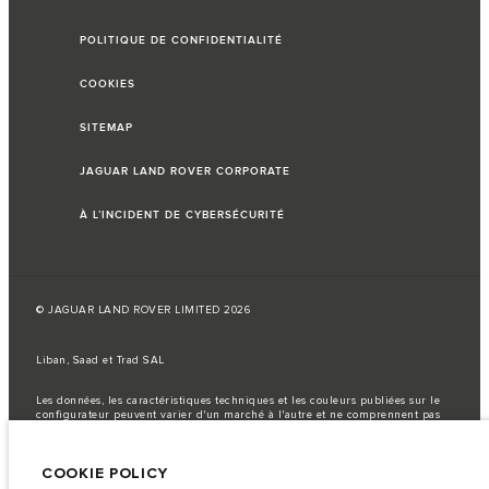
POLITIQUE DE CONFIDENTIALITÉ
COOKIES
SITEMAP
JAGUAR LAND ROVER CORPORATE
À L’INCIDENT DE CYBERSÉCURITÉ
© JAGUAR LAND ROVER LIMITED 2026
Liban, Saad et Trad SAL
Les données, les caractéristiques techniques et les couleurs publiées sur le
configurateur peuvent varier d'un marché à l'autre et ne comprennent pas
de prix. Veuillez consulter votre concessionnaire pour des informations sur
la disponibilité et les prix.
COOKIE POLICY
Remarque importante sur les images et les spécifications.
La
pénurie mondiale de semi-conducteurs affecte actuellement les