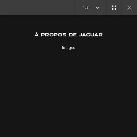
Copy Nothing. Une nouvelle ère s’ouvre
1/8
À PROPOS DE JAGUAR
À PROPOS
PENSEURS AVANT-GARDISTES
Images
SUIVEZ LA CONVERSATION
CAREERS