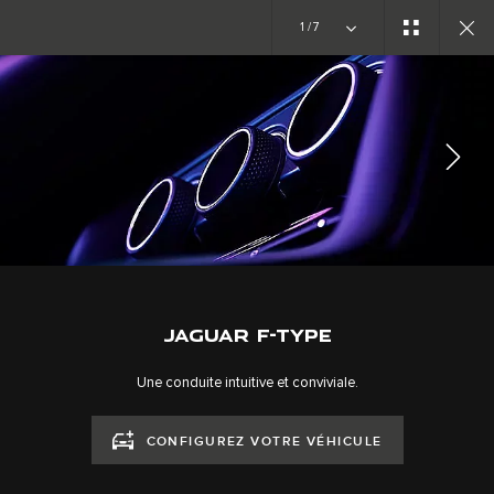
Copy Nothing. Une nouvelle ère s’ouvre
1/7
JAGUAR F-TYPE
GALERIE
SUIVEZ LA CONVERSATION
JAGUAR F-TYPE
Une conduite intuitive et conviviale.
CONFIGUREZ VOTRE VÉHICULE
CAREERS