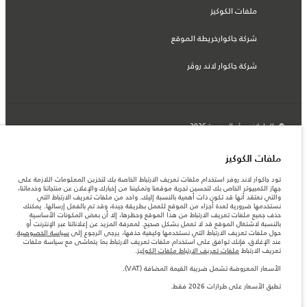
ملفات الكوكيز
شركة جاكوارخريطة الموقع
شركة جاكوار لاند روڤر
© جاكوار لاند روڨر المحدودة 2026
لبنان, سعد وطراد
ملفات الكوكيز
المعلومات والمواصفات والأسعار والألوان المذكورة على هذا الموقع قد تختلف من بلد إلى
تود جاكوار لاند روفر استخدام ملفات تعريف الارتباط الخاصة بك لتخزين المعلومات اللازمة على
آخر، كما أنّها قد تتغير بدون إشعار مسبق. الرجاء التواصل مع وكيلنا المحلي للتأكد من توفّرها
جهاز الكمبيوتر الخاص بك لتحسين تجربة موقعنا وتمكيننا من إخبارك والإعلان عن منتجاتنا وخدماتنا،
والتحقق من الأسعار.
والتي نعتقد أنها قد تكون ذات أهمية بالنسبة إليك. واحد من ملفات تعريف الارتباط التي
الأرقام المقدمة هي نتيجة لاختبارات المصنع الرسمية وفقاً لتشريعات الاتحاد الأوروبي. قد
نستخدمها ضرورية لعدة أجزاء من الموقع للعمل بطريقة جيدة، وقد تم بالفعل إرسالها. يمكنك
يتباين استهلك الوقود الفعلي للمركبة عن ذلك المتحقق في تلك الاختبارات كما أن هذه
حذف جميع ملفات تعريف الارتباط من هذا الموقع وحظرها، إلا أن بعض المكونات الأساسية
الأرقام بغرض المقارنة فحسب.
بالنسبة لاشتغال الموقع قد لا تعمل بشكل صحيح. لمعرفة المزيد عن إعلاناتنا عبر الإنترنت أو
حول ملفات تعريف الارتباط التي نستخدمها وكيفية حذفها، يرجى الرجوع إلى
سياسة الخصوصية
.
ملاحظة مهمة حول الصور والمواصفات. إن النقص العالمي في أشباه الموصلات يؤثر حاليًا
عند الإغلاق، فإنك توافق على استخدام ملفات تعريف الارتباط بما يتماشى مع سياسة ملفات
في مواصفات تصميم السيارات وتوفر الخيارات وتوقيتات التصاميم. هذا ظرف ديناميكي
تعريف الارتباط
ملفات تعريف الارتباط ملفات الكوكيز
.
للغاية، ونتيجة لذلك، قد لا تمثّل الصور المستخدَمة ضمن موقع الويب حاليًا المواصفات الحالية
بالكامل بالنسبة إلى الميزات والخيارات والحلية ومجموعات الألوان. يرجى استشارة وكيلك الذي
الأسعار المعروضة تشمل ضريبة القيمة المضافة (VAT).
سيتمكّن من تأكيد أي تقييدات حالية معك للسماح لك باتخاذ قرار مدروس
تطبق الأسعار على طرازات 2026 فقط.