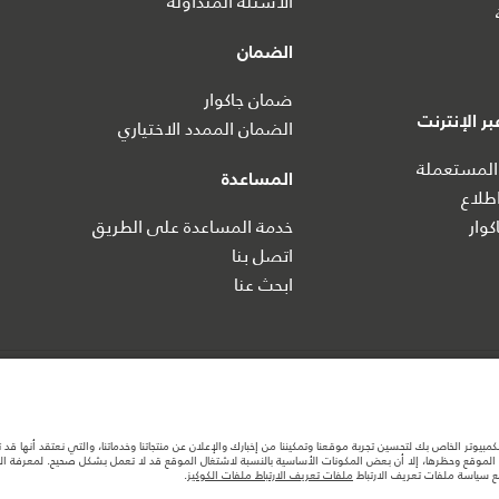
الأسئلة المتداولة
الضمان
ضمان جاكوار
ر الإنترنت
الضمان الممدد الاختياري
المستعملة
المساعدة
طلاع
كوار
خدمة المساعدة على الطريق
اتصل بنا
ابحث عنا
ة جاكوارخريطة الموقع
شركة جاكوار لاند روڤر
كمبيوتر الخاص بك لتحسين تجربة موقعنا وتمكيننا من إخبارك والإعلان عن منتجاتنا وخدماتنا، والتي نعتقد أنها ق
لموقع وحظرها، إلا أن بعض المكونات الأساسية بالنسبة لاشتغال الموقع قد لا تعمل بشكل صحيح. لمعرفة المزيد
مع سياسة ملفات تعريف الارتباط
ملفات تعريف الارتباط ملفات الكوكيز
.