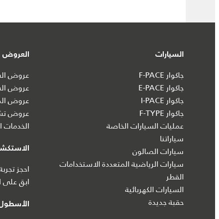
السيارات
العروض و
جاكوار F-PACE
عروض السي
جاكوار E-PACE
عروض الس
جاكوار I‑PACE
عروض الم
جاكوار F-TYPE
عروض تشك
عمليات السيارات الخاصة
الخدمات ال
سياراتنا
الاستكش
سيارات الصالون
سيارات الرياضية المتعددة الاستخدامات
احجز تجربة
القطر
ابق على ا
السيارات الكهربائية
حقبة جديدة
الأسطول 