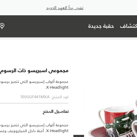
تفرد. بدأ العهد الجديد
اكتشاف
حقبة جديدة
مجموعى اسبريسو ذات الرسوم الحركية HERITAGE-
X-Headlight.
كود المنتج: 50JGGF441MXA
تفاصيل المنتج
X-Headlight. آمنة داخل الميكروويف وغسالة الأطباق.