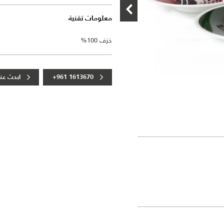
معلومات تقنية
خزف 100%
+961 1613670
ابحث عنا