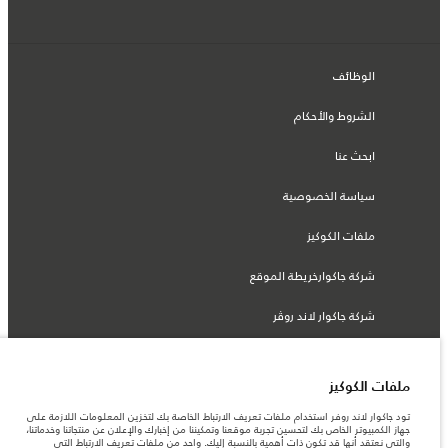
الوظائف
الشروط والأحكام
ابحث عنا
سياسة الخصوصية
ملفات الكوكيز
شركة جاكوارخريطة الموقع
شركة جاكوار لاند روڤر
ملفات الكوكيز
© جاكوار لاند روڨر المحدودة 2026
تود جاكوار لاند روفر استخدام ملفات تعريف الارتباط الخاصة بك لتخزين المعلومات اللازمة على
جهاز الكمبيوتر الخاص بك لتحسين تجربة موقعنا وتمكيننا من إخبارك والإعلان عن منتجاتنا وخدماتنا،
والتي نعتقد أنها قد تكون ذات أهمية بالنسبة إليك. واحد من ملفات تعريف الارتباط التي