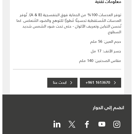
معلومات تقنية
توفر العدسات 100% من الحماية فوق البنفسجية (A & B). تُوفر
العدسات المُستقطبة تحسينًا مُطورًا للتوهج والضوء المُنعكس. كما
تُحسن التباين وتعريف الألوان - حتى تحت ضوء الشمس شديد
السطوع.
حجم العين: 56 ملم
جسر الأنف: 17 مل
مقاس الصدغين: 140 ملم
+961 1613670
ابحث عنا
انضم إلى الحوار