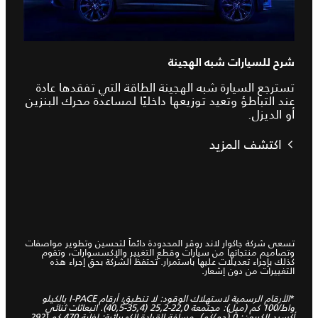
شرح للسيارات شبه الهجينة
تسترجع السيارة شبه الهجينة الطاقة التي تفقدها عادة
عند التباطؤ وتعيد توزيعها داخليًا لمساعدة محرك البنزين
أو الديزل.
اكتشف المزيد
تسعى شركة جاكوار لاند روڤر المحدودة دائماً لتحسين وتطوير مواصفات
وتصاميم منتجاتها من سيارات وقطع التغيير والإكسسوارات، وتقوم
كذلك بإجراء تعديلات عليها باستمرار. تحتفظ الشركة بحق إجراء هذه
التغييرات من دون إشعار.
*
الأرقام الرسمية لاستهلاك الوقود: لا تنطبق؛ أرقام I-PACE بالكيلو
واط/100 كم (ميل): مجتمعة 22,0-25,2 (35,4-40,5). انبعاثات ثنائي
أكسيد الكربون: 0 (جم/كم). مسافة القيادة الكهربائية: لغاية 470 كم (292