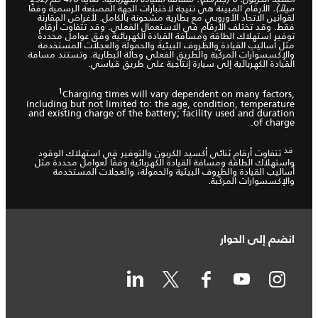
ميلاً).
الأرقام المبينة هي نتيجة لاختبارات الجهة المصنعة الرسمية وفقًا
لقوانين الاتحاد الأوروبي مع بطارية مشحونة بالكامل. لأغراض المقارنة
فقط. وقد تختلف الأرقام في الاستعمال الفعلي. وقد تتفاوت أرقام
توفير استهلاك الطاقة ومسافة القيادة الكهربائية وفق عوامل محددة
مثل أساليب القيادة والظروف البيئية والحمولة والعجلات المستخدمة
والإكسسوارات المركّبة والطريق الفعلي وحالة البطارية. وتستند مسافة
القيادة الكهربائية إلى سيارة إنتاجية على طريق قياسي.
1
Charging times will vary dependent on many factors,
including but not limited to: the age, condition, temperature
and existing charge of the battery; facility used and duration
of charge.
قد
تتفاوت أرقام ثنائي أكسيد الكربون والتوفير في استهلاك الوقود
واستهلاك الطاقة ومسافة القيادة الكهربائية وفقًا لعوامل محددة مثل
أساليب القيادة والظروف البيئية والحمولة، والعجلات المستخدمة
والإكسسوارات المركّبة.
انضم إلى الحوار