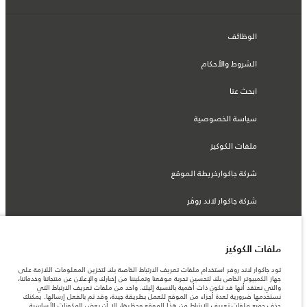
الوظائف
الشروط والأحكام
ابحث عنا
سياسة الخصوصية
ملفات الكوكيز
شركة جاكوارخريطة الموقع
شركة جاكوار لاند روڤر
ملفات الكوكيز
© جاكوار لاند روڨر المحدودة 2026
تود جاكوار لاند روفر استخدام ملفات تعريف الارتباط الخاصة بك لتخزين المعلومات اللازمة على
جهاز الكمبيوتر الخاص بك لتحسين تجربة موقعنا وتمكيننا من إخبارك والإعلان عن منتجاتنا وخدماتنا،
والتي نعتقد أنها قد تكون ذات أهمية بالنسبة إليك. واحد من ملفات تعريف الارتباط التي
لبنان, سعد وطراد
نستخدمها ضرورية لعدة أجزاء من الموقع للعمل بطريقة جيدة، وقد تم بالفعل إرسالها. يمكنك
حذف جميع ملفات تعريف الارتباط من هذا الموقع وحظرها، إلا أن بعض المكونات الأساسية