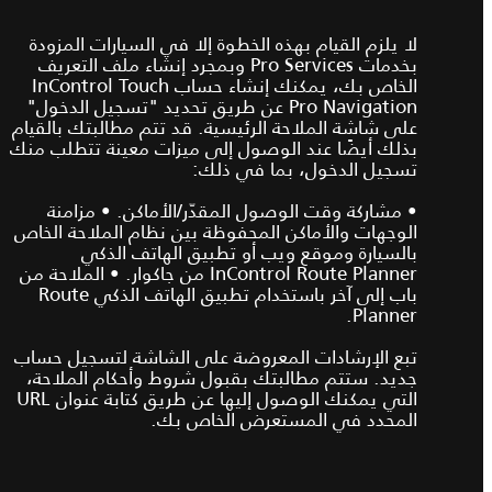
لا يلزم القيام بهذه الخطوة إلا في السيارات المزودة
بخدمات Pro Services وبمجرد إنشاء ملف التعريف
الخاص بك، يمكنك إنشاء حساب InControl Touch
Pro Navigation عن طريق تحديد "تسجيل الدخول"
على شاشة الملاحة الرئيسية. قد تتم مطالبتك بالقيام
بذلك أيضًا عند الوصول إلى ميزات معينة تتطلب منك
تسجيل الدخول، بما في ذلك:
• مشاركة وقت الوصول المقدّر/الأماكن. • مزامنة
الوجهات والأماكن المحفوظة بين نظام الملاحة الخاص
بالسيارة وموقع ويب أو تطبيق الهاتف الذكي
InControl Route Planner من جاكوار. • الملاحة من
باب إلى آخر باستخدام تطبيق الهاتف الذكي Route
Planner.
تبع الإرشادات المعروضة على الشاشة لتسجيل حساب
جديد. ستتم مطالبتك بقبول شروط وأحكام الملاحة،
التي يمكنك الوصول إليها عن طريق كتابة عنوان URL
المحدد في المستعرض الخاص بك.