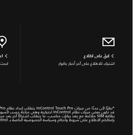
ابقَ على اطلاع
اع
اشترك للاطلاع على آخر أخبار جاكوار
ابحث 
*نظرًا لأن عددًا من ميزات InControl Touch Pro يتطلب إعداد نظام
Pro
قد تكون بعض ميزات نظام InControl اخت
بطاقة SIM ملائمة مع عقد بيانات مناسب، ما يتطلب اشتراكًا آخر بعد مرور المدة الأولية التي يخبرك بها الوكيل. لا يمكن ضمان إمكانية اتصال المحمول في كل المواقع.
بإمكانكم
الاطلاع
على شروط وأحكام وسياسة الخصوصية الخاصة بـ InControl