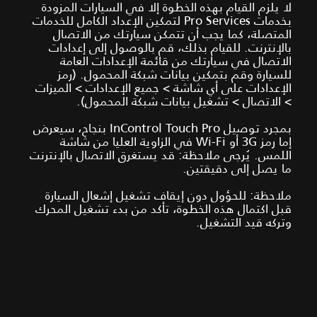
لا يلزم القيام بهذه الخطوة إلا في السيارات المزودة
بخدمات Pro Services لتمكين الإعداد الكامل للخدمات
المتصلة، كما يجب أن تتمكن سيارتك من الاتصال
بالإنترنت. للقيام بذلك، قم بالوصول إلى إعدادات
الاتصال في سيارتك من قائمة الإعدادات العامة
للسيارة وقم بتمكين بيانات شبكة المحمول. (رمز
الإعدادات على أي شاشة > جميع الإعدادات > الميزات
> الاتصال > تشغيل بيانات شبكة المحمول).
بمجرد توصيل InControl Touch Pro بنجاح، سيعرض
إما رمز 3G أو Wi-Fi في الزاوية العليا من شاشة
اللمس. يُرجى ملاحظة: قد يستغرق الاتصال بالإنترنت
ما يصل إلى دقيقتين.
ملاحظة: للحؤول دون إيقاف تشغيل إشعال السيارة
قبل اكتمال هذه الخطوة، تأكد من بدء تشغيل المحرك
وتركه قيد التشغيل.