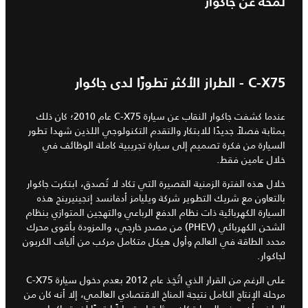
لمحة عن جاكوار
C-X75 - الطراز الأكثر تطورًا لدى جاكوار
عندما كشفت جاكوار النقاب عن سيارة C-X75 عام 2010؛ كان ذلك
بمثابة فصلاً جديدًا للابتكار والتقدم التكنولوجي اللذين شهدا تطور
السيارة من فكرة تصميم إلى سيارة تجريبية كاملة الوظائف في
خلال عامين فقط.
خلال هذه الفترة الزمنية القصيرة التي تكاد لا تُصدق، ابتكرت جاكوار
بالتعاون مع شريك التطوير شركة ويليامز أدفانسد إنجينيرينج هذه
السيارة الكهربائية ذات نظام الدفع الرباعي والتهجين المتوازي بنظام
الشحن الكهربائي (PHEV) من مصدر خارجي، والمزودة بأقوى محرك
محدد الطاقة في العالم وأول هيكل متكامل مركب من ألياف الكربون
لجاكوار.
على الرغم من القرار الذي اتُخِذ عام 2012 بعدم دخول سيارة C-X75
مرحلة الإنتاج الكامل نتيجة المناخ الاقتصادي العالمي، إلا أنه كان من