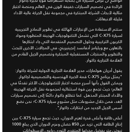
الواضح أن عرض السيارة كان بمثابة استعراضًا قويًا لخبرة جاكوار
الرائدة في تصميم السيارات خفيفة الوزن في العالم ومنصة اختبار
مثالية لأبحاث الشركة المبتكرة في مجموعة نقل الحركة عالية الأداء
قليلة الانبعاثات.
ستتم الاستفادة من الإنجازات الهائلة في تطوير النماذج التجريبية
لسيارة C-X75 التي تشمل التكنولوجيات الهجينة المتطورة ومواد
الكربون التركيبية وحلول التصميم المتقدمة التي جاء ابتكارها
بالتعاون مع ويليامز أدفانسد إنجينيرينج، في المجالات الأخرى للبحث
والتطوير والمنتجات المستقبلية المبتكرة وتصميم الجيل القادم من
العلامة التجارية جاكوار.
يقول أدريان هولمارك، مدير العلامة التجارية الدولية لشركة جاكوار:
"يمثل برنامج C-X75 قمة الخبرة الهندسية والتصميمية لجاكوار.
ويمكن القول بأنها أسرع منصة اختبار للتكنولوجيات الأكثر تقدمًا في
العالم؛ حيث تجمع بين قوة استثنائية لمجموعة نقل الحركة الهجينة
والأداء المبتكر المذهل. كما تتطلع جاكوار دائمًا إلى تصميم سيارات
الغد، فمن خلال مشروعات مثل مشروع سيارة C-X75؛ نحن نضع
أسس الجيل الجديد من ابتكارات جاكوار".
أعلى طاقة وأعلى قدرة لعزم الدوران، حيث تجمع سيارة C-X75 بين
إنتاج الطاقة التي تزيد عن 850 حصان وعزم الدوران الذي يبلغ 1000
نيوتن متر بفضل محركها المتقدم الثوري رباعي الاسطوانات