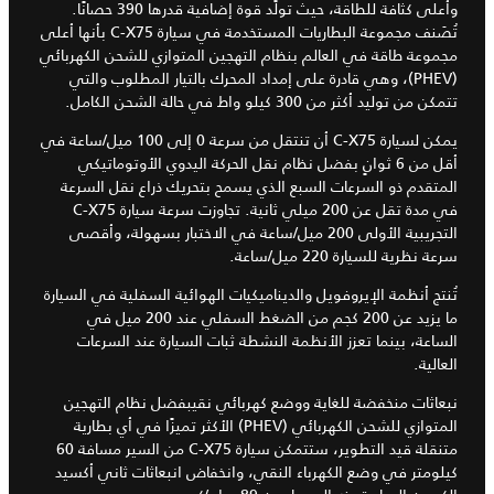
وأعلى كثافة للطاقة، حيث تولِّد قوة إضافية قدرها 390 حصانًا.
تُصَنف مجموعة البطاريات المستخدمة في سيارة C-X75 بأنها أعلى
مجموعة طاقة في العالم بنظام التهجين المتوازي للشحن الكهربائي
(PHEV)، وهي قادرة على إمداد المحرك بالتيار المطلوب والتي
تتمكن من توليد أكثر من 300 كيلو واط في حالة الشحن الكامل.
يمكن لسيارة C-X75 أن تنتقل من سرعة 0 إلى 100 ميل/ساعة في
أقل من 6 ثوانٍ بفضل نظام نقل الحركة اليدوي الأوتوماتيكي
المتقدم ذو السرعات السبع الذي يسمح بتحريك ذراع نقل السرعة
في مدة تقل عن 200 ميلي ثانية. تجاوزت سرعة سيارة C-X75
التجريبية الأولى 200 ميل/ساعة في الاختبار بسهولة، وأقصى
سرعة نظرية للسيارة 220 ميل/ساعة.
تُنتج أنظمة الإيروفويل والديناميكيات الهوائية السفلية في السيارة
ما يزيد عن 200 كجم من الضغط السفلي عند 200 ميل في
الساعة، بينما تعزز الأنظمة النشطة ثبات السيارة عند السرعات
العالية.
نبعاثات منخفضة للغاية ووضع كهربائي نقيبفضل نظام التهجين
المتوازي للشحن الكهربائي (PHEV) الأكثر تميزًا في أي بطارية
متنقلة قيد التطوير، ستتمكن سيارة C-X75 من السير مسافة 60
كيلومتر في وضع الكهرباء النقي، وانخفاض انبعاثات ثاني أكسيد