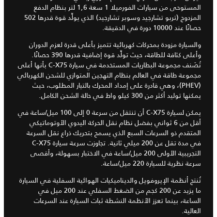
المستوحى من سيارات الفورميلا 1 سعة 1,6 لتر بنظام الدفع
المزدوج (تربو تشارجيد وسوبر تشارجيد) الذي يولِّد قوة قدرها 502
حصانًا عند 10000 دورة في الدقيقة.
والسيارة مزودة بمحركات كهربائية تتميز بأعلى قدرة لعزم الدوران
وأعلى كثافة للطاقة، حيث تولِّد قوة إضافية قدرها 390 حصانًا.
تُصَنف مجموعة البطاريات المستخدمة في سيارة C-X75 بأنها أعلى
مجموعة طاقة في العالم بنظام التهجين المتوازي للشحن الكهربائي
(PHEV)، وهي قادرة على إمداد المحرك بالتيار المطلوب، حيث
يمكنها توليد أكثر من 300 كيلو واط في حالة الشحن الكامل.
يمكن لسيارة C-X75 أن تنتقل من سرعة 0 إلى 100 ميل/ساعة في
أقل من 6 ثواني بفضل نظام نقل الحركة اليدوي الأوتوماتيكي
المتقدم ذو السرعات السبع الذي يسمح بتحريك ذراع نقل السرعة
في مدة تقل عن 200 ميلي ثانية. تجاوزت سرعة سيارة C-X75
التجريبية الأولى 200 ميل/ساعة في الاختبار بسهولة، وأقصى
سرعة نظرية للسيارة 220 ميل/ساعة.
تُنتج أنظمة الإيروفويل والديناميكيات الهوائية السفلية في السيارة
ما يزيد عن 200 كجم من الضغط السفلي عند 200 ميل في
الساعة، بينما تعزز الأنظمة النشطة ثبات السيارة عند السرعات
العالية.