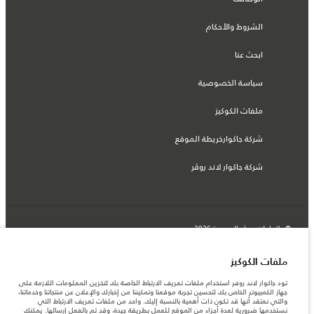
الشروط والأحكام
ابحث عنا
سياسة الخصوصية
ملفات الكوكيز
شركة جاكوارخريطة الموقع
شركة جاكوار لاند روڤر
© جاكوار لاند روڨر المحدودة 2026
لبنان, سعد وطراد
ملفات الكوكيز
المعلومات والمواصفات والأسعار والألوان المذكورة على هذا الموقع قد تختلف من بلد إلى
تود جاكوار لاند روفر استخدام ملفات تعريف الارتباط الخاصة بك لتخزين المعلومات اللازمة على
آخر، كما أنّها قد تتغير بدون إشعار مسبق. الرجاء التواصل مع وكيلنا المحلي للتأكد من توفّرها
جهاز الكمبيوتر الخاص بك لتحسين تجربة موقعنا وتمكيننا من إخبارك والإعلان عن منتجاتنا وخدماتنا،
والتحقق من الأسعار.
والتي نعتقد أنها قد تكون ذات أهمية بالنسبة إليك. واحد من ملفات تعريف الارتباط التي
الأرقام المقدمة هي نتيجة لاختبارات المصنع الرسمية وفقاً لتشريعات الاتحاد الأوروبي. قد
نستخدمها ضرورية لعدة أجزاء من الموقع للعمل بطريقة جيدة، وقد تم بالفعل إرسالها. يمكنك