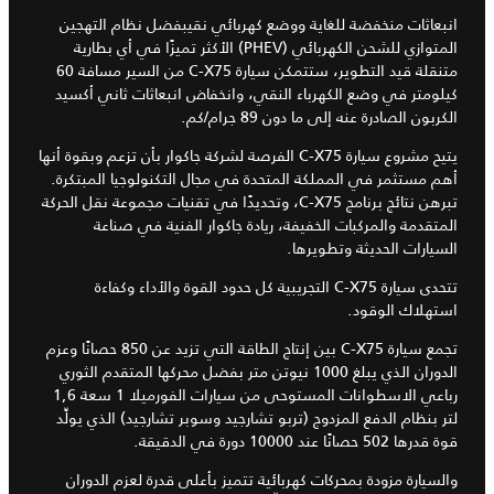
انبعاثات منخفضة للغاية ووضع كهربائي نقيبفضل نظام التهجين
المتوازي للشحن الكهربائي (PHEV) الأكثر تميزًا في أي بطارية
متنقلة قيد التطوير، ستتمكن سيارة C-X75 من السير مسافة 60
كيلومتر في وضع الكهرباء النقي، وانخفاض انبعاثات ثاني أكسيد
الكربون الصادرة عنه إلى ما دون 89 جرام/كم.
يتيح مشروع سيارة C-X75 الفرصة لشركة جاكوار بأن تزعم وبقوة أنها
أهم مستثمر في المملكة المتحدة في مجال التكنولوجيا المبتكرة.
تبرهن نتائج برنامج C-X75، وتحديدًا في تقنيات مجموعة نقل الحركة
المتقدمة والمركبات الخفيفة، ريادة جاكوار الفنية في صناعة
السيارات الحديثة وتطويرها.
تتحدى سيارة C-X75 التجريبية كل حدود القوة والأداء وكفاءة
استهلاك الوقود.
تجمع سيارة C-X75 بين إنتاج الطاقة التي تزيد عن 850 حصانًا وعزم
الدوران الذي يبلغ 1000 نيوتن متر بفضل محركها المتقدم الثوري
رباعي الاسطوانات المستوحى من سيارات الفورميلا 1 سعة 1,6
لتر بنظام الدفع المزدوج (تربو تشارجيد وسوبر تشارجيد) الذي يولِّد
قوة قدرها 502 حصانًا عند 10000 دورة في الدقيقة.
والسيارة مزودة بمحركات كهربائية تتميز بأعلى قدرة لعزم الدوران